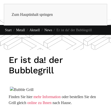
0
Shop
Zum Hauptinhalt springen
Start
Metall
Aktuell
News
Er ist da! der Bubblegrill
Er ist da! der
Bubblegrill
Finden Sie hier
mehr Information
oder bestellen Sie den
Grill gleich
online zu Ihnen
nach Hause.