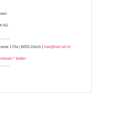
ssen
ch AG
asse 170a | 8050 Zürich |
mail@met-all.ch
linkedin
*
twitter