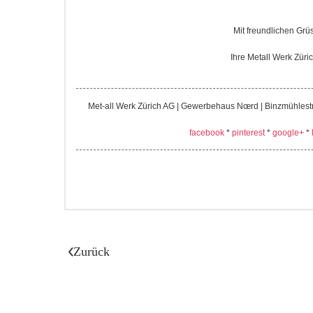
Mit freundlichen Grü
Ihre Metall Werk Züri
Met-all Werk Zürich AG | Gewerbehaus Nœrd | Binzmühlestr
facebook
*
pinterest
*
google+
*
Zurück