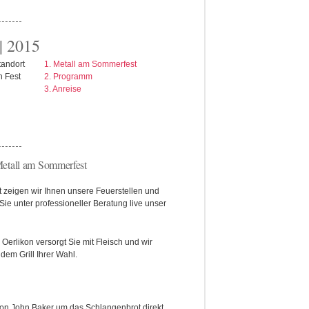
 | 2015
andort
1. Metall am Sommerfest
n Fest
2. Programm
3. Anreise
Sommerfest
 zeigen wir Ihnen unsere Feuerstellen und
ie unter professioneller Beratung live unser
 Oerlikon versorgt Sie mit Fleisch und wir
 dem Grill Ihrer Wahl.
 von John Baker um das Schlangenbrot direkt