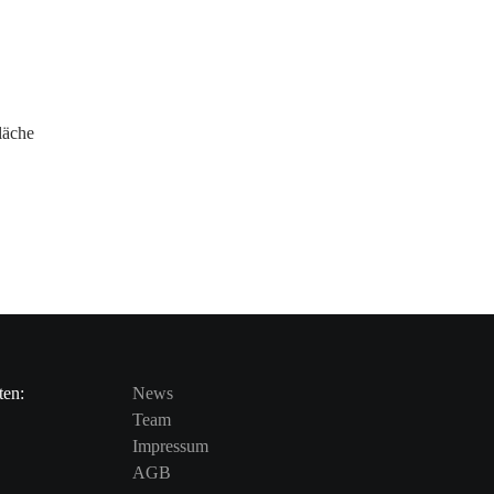
läche
ten:
News
Team
Impressum
AGB