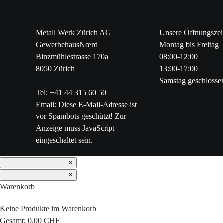
Metall Werk Zürich AG
Unsere Öffnungszei
GewerbehausNœrd
Montag bis Freitag
Binzmühlestrasse 170a
08:00-12:00
8050 Zürich
13:00-17:00
Samstag geschlosse
Tel: +41 44 315 60 50
Email:
Diese E-Mail-Adresse ist
vor Spambots geschützt! Zur
Anzeige muss JavaScript
eingeschaltet sein.
×
×
Warenkorb
Keine Produkte im Warenkorb
Gesamt:
0.00 CHF