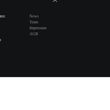
ten:
News
Team
Impressum
AGB
n