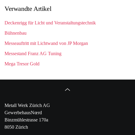
Verwandte Artikel
Deckenrigg für Licht und Veranstaltungstechnik
Bühnenbau
Messeauftritt mit Lichtwand von JP Morgan
Messestand Franz AG Tuning
Mega Tresor Gold
Metall Werk Zürich AG
GewerbehausNœrd
Binzmühlestrasse 170a
8050 Zürich