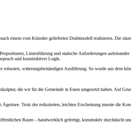
ach einem vom Künstler gelieferten Drahtmodell realisieren. Die räuml
r Proportionen, Linienführung und statische Anforderungen aufeinander
spruch und konstruktiver Logik.
einer robusten, witterungsbeständigen Ausführung. So wurde aus dem kün
htskulptur, die wir für die Gemeinde in Eisen umgesetzt haben. Auf Gru
m Ägerisee. Trotz der reduzierten, leichten Erscheinung musste die Ko
fentlichen Raum – handwerklich gefertigt, konstruktiv durchdacht und 