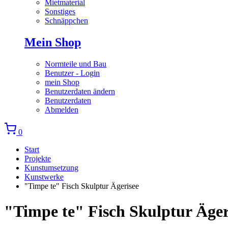
Mietmaterial
Sonstiges
Schnäppchen
Mein Shop
Normteile und Bau
Benutzer - Login
mein Shop
Benutzerdaten ändern
Benutzerdaten
Abmelden
0
Start
Projekte
Kunstumsetzung
Kunstwerke
"Timpe te" Fisch Skulptur Ägerisee
"Timpe te" Fisch Skulptur Äger