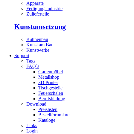
Apparate
Fertigungsindustrie
Zulieferteile
Kunstumsetzung
Bühnenbau
Kunst am Bau
Kunstwerke
Support
Tags
FAQ´s
Gartenmöbel
Metallshop
3D Printer
Tischgestelle
Feuerschalen
Berufsbildung
Download
Preislisten
Bestellforumlare
Kataloge
Links
Login