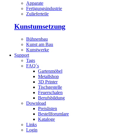
Apparate
Fertigungsindustrie
Zulieferteile
Kunstumsetzung
Bühnenbau
Kunst am Bau
Kunstwerke
Support
Tags
FAQ´s
Gartenmöbel
Metallshop
3D Printer
Tischgestelle
Feuerschalen
Berufsbildung
Download
Preislisten
Bestellforumlare
Kataloge
Links
Login