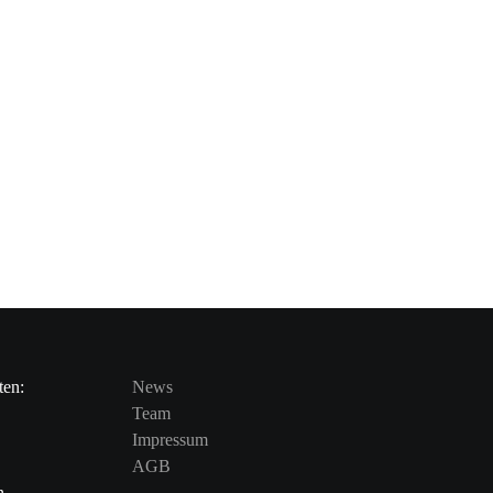
ten:
News
Team
Impressum
AGB
n