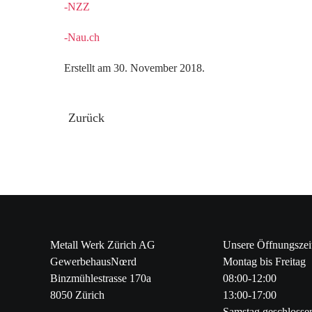
-NZZ
-Nau.ch
Erstellt am
30. November 2018
.
Zurück
Metall Werk Zürich AG
Unsere Öffnungszei
GewerbehausNœrd
Montag bis Freitag
Binzmühlestrasse 170a
08:00-12:00
8050 Zürich
13:00-17:00
Samstag geschlosse