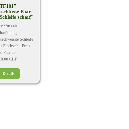
TF101"
ischfüsse Paar
Schleife scharf"
schfuss als
charfkantig
erschweisste Schleife
s Flachstahl. Preis
ro Paar ab:
18.00 CHF
Details