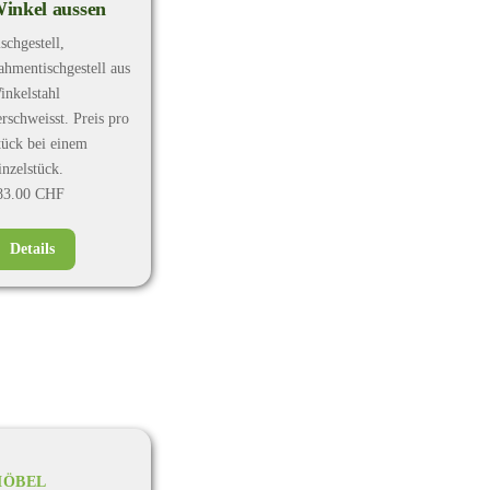
inkel aussen
schgestell,
ahmentischgestell aus
inkelstahl
erschweisst. Preis pro
tück bei einem
inzelstück.
83.00 CHF
Details
ÖBEL