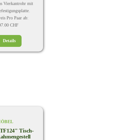
us Vierkantrohr mit
efestigungsplatte.
reis Pro Paar ab:
97.00 CHF
Details
ÖBEL
TF124" Tisch-
ahmengestell