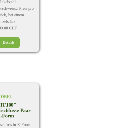
inkelstahl
erschweisst. Preis pro
tück, bei einem
inzelstück.
09.00 CHF
Details
ÖBEL
TF100"
ischfüsse Paar
-Form
ischfuss in X-From