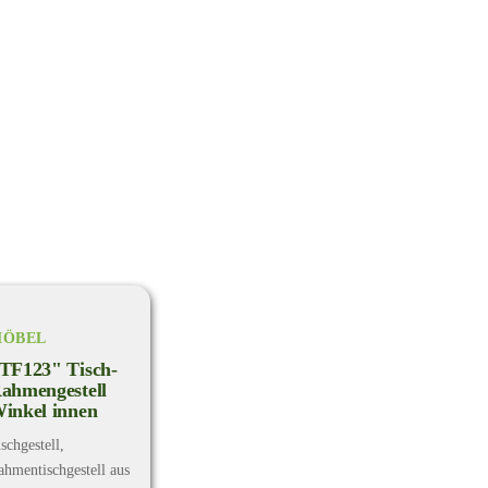
ÖBEL
TF123" Tisch-
ahmengestell
inkel innen
schgestell,
ahmentischgestell aus