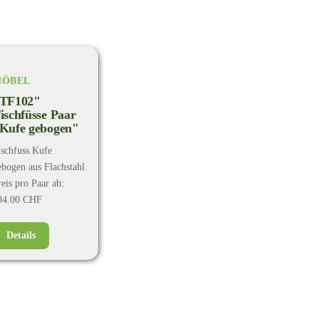
ÖBEL
TF102"
ischfüsse Paar
Kufe gebogen"
ischfuss Kufe
ebogen aus Flachstahl.
reis pro Paar ab:
94.00 CHF
Details