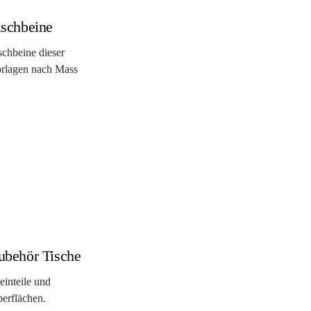
ischbeine
schbeine dieser
rlagen nach Mass
ubehör Tische
einteile und
erflächen.