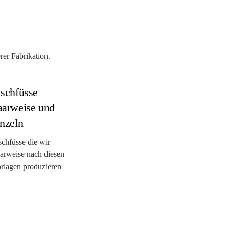
er Fabrikation.
ischfüsse
aarweise und
inzeln
schfüsse die wir
arweise nach diesen
rlagen produzieren