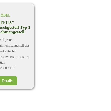
ÖBEL
TF125"
ischgestell Typ 1
ahmengestell
schgestell,
ahmentischgestell aus
ierkantrohr
erschweisst. Preis pro
tück
84.00 CHF
Details