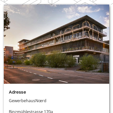
Adresse
GewerbehausNœrd
Binzmühlestrasse 170a