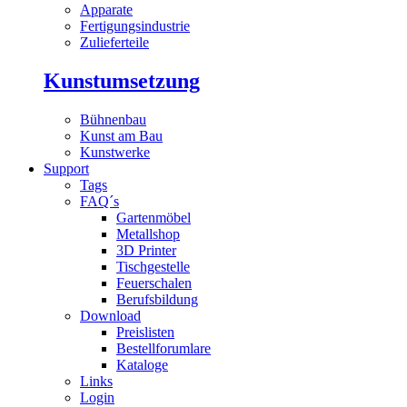
Apparate
Fertigungsindustrie
Zulieferteile
Kunstumsetzung
Bühnenbau
Kunst am Bau
Kunstwerke
Support
Tags
FAQ´s
Gartenmöbel
Metallshop
3D Printer
Tischgestelle
Feuerschalen
Berufsbildung
Download
Preislisten
Bestellforumlare
Kataloge
Links
Login