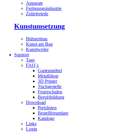
Apparate
Fertigungsindustrie
Zulieferteile
Kunstumsetzung
Bühnenbau
Kunst am Bau
Kunstwerke
Support
Tags
FAQ´s
Gartenmöbel
Metallshop
3D Printer
Tischgestelle
Feuerschalen
Berufsbildung
Download
Preislisten
Bestellforumlare
Kataloge
Links
Login