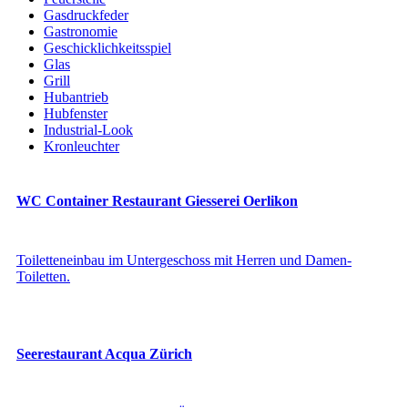
Gasdruckfeder
Gastronomie
Geschicklichkeitsspiel
Glas
Grill
Hubantrieb
Hubfenster
Industrial-Look
Kronleuchter
Küche
Leuchten
Leuchtschrift
WC Container Restaurant Giesserei Oerlikon
Licht
Massivholz
Messing
Toiletteneinbau im Untergeschoss mit Herren und Damen-
Pendeltüre
Toiletten.
Raumtrenner
Rohstahl
Schwarzblech
Seilwinde
Seilzug
Seerestaurant Acqua Zürich
Sichtschutz
Spielgerät
Stechschild