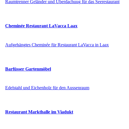
Stehtisch
Raumtrenner Geländer und Überdachuug für das Seerestaurant
Streckmetall
Theke
Toiletten
Türe
Cheminée Restaurant LaVacca Laax
Verglasung
Vitrine
Vordach
Wellblech
Aufgehängtes Cheminée für Restaurant LaVacca in Laax
Windfang
Zugstangen
eloxiert
Überdachung
Barfüsser Gartenmöbel
Edelstahl und Eichenholz für den Aussenraum
Restaurant Markthalle im Viadukt