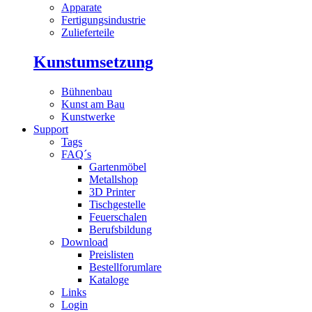
Apparate
Fertigungsindustrie
Zulieferteile
Kunstumsetzung
Bühnenbau
Kunst am Bau
Kunstwerke
Support
Tags
FAQ´s
Gartenmöbel
Metallshop
3D Printer
Tischgestelle
Feuerschalen
Berufsbildung
Download
Preislisten
Bestellforumlare
Kataloge
Links
Login