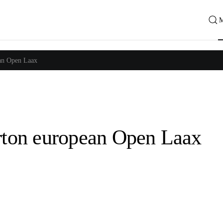
ean Open Laax
urton european Open Laax