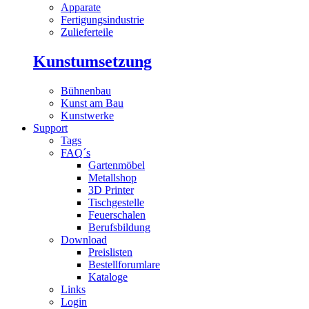
Apparate
Fertigungsindustrie
Zulieferteile
Kunstumsetzung
Bühnenbau
Kunst am Bau
Kunstwerke
Support
Tags
FAQ´s
Gartenmöbel
Metallshop
3D Printer
Tischgestelle
Feuerschalen
Berufsbildung
Download
Preislisten
Bestellforumlare
Kataloge
Links
Login