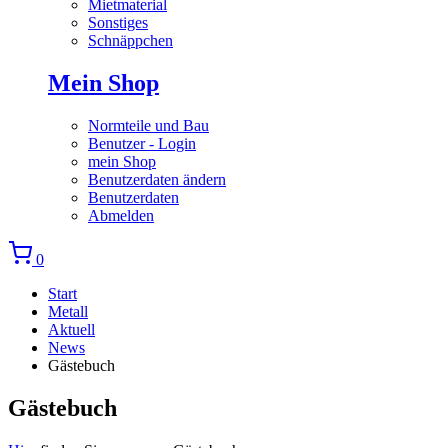
Mietmaterial
Sonstiges
Schnäppchen
Mein Shop
Normteile und Bau
Benutzer - Login
mein Shop
Benutzerdaten ändern
Benutzerdaten
Abmelden
0
Start
Metall
Aktuell
News
Gästebuch
Gästebuch