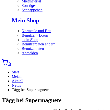
Mietmaterial
Sonstiges
Schnäppchen
Mein Shop
Normteile und Bau
Benutzer - Login
mein Shop
Benutzerdaten ändern
Benutzerdaten
Abmelden
0
Start
Metall
Aktuell
News
Tägg bei Supermagnete
Tägg bei Supermagnete