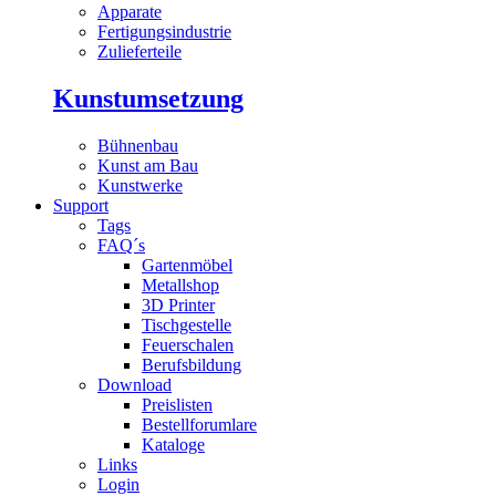
Apparate
Fertigungsindustrie
Zulieferteile
Kunstumsetzung
Bühnenbau
Kunst am Bau
Kunstwerke
Support
Tags
FAQ´s
Gartenmöbel
Metallshop
3D Printer
Tischgestelle
Feuerschalen
Berufsbildung
Download
Preislisten
Bestellforumlare
Kataloge
Links
Login