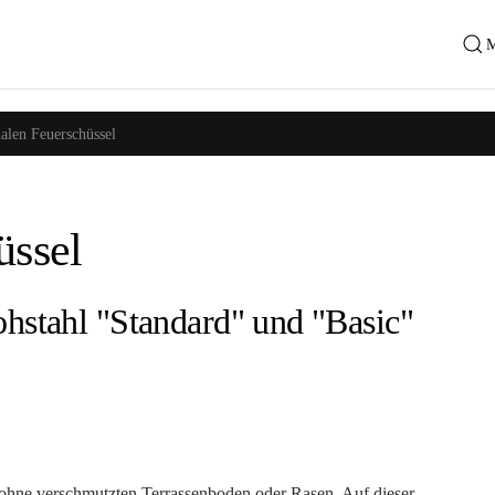
alen Feuerschüssel
üssel
ohstahl "Standard" und "Basic"
ohne verschmutzten Terrassenboden oder Rasen. Auf dieser