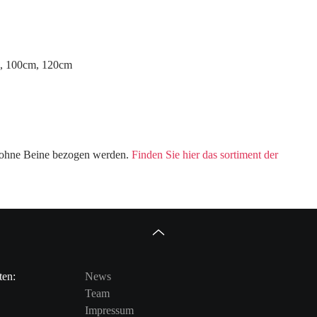
m, 100cm, 120cm
 ohne Beine bezogen werden.
Finden Sie hier das sortiment der
ten:
News
Team
Impressum