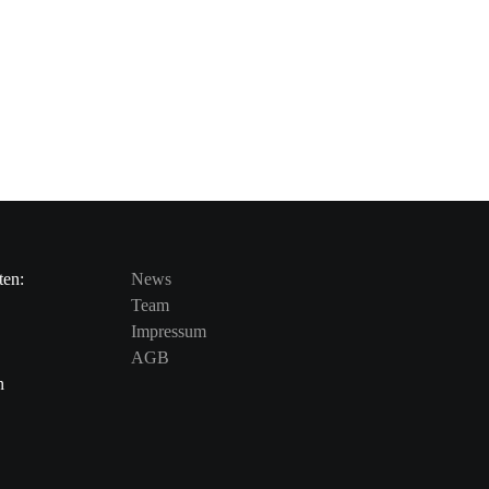
ten:
News
Team
Impressum
AGB
n