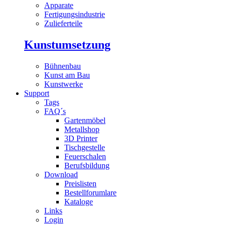
Apparate
Fertigungsindustrie
Zulieferteile
Kunstumsetzung
Bühnenbau
Kunst am Bau
Kunstwerke
Support
Tags
FAQ´s
Gartenmöbel
Metallshop
3D Printer
Tischgestelle
Feuerschalen
Berufsbildung
Download
Preislisten
Bestellforumlare
Kataloge
Links
Login