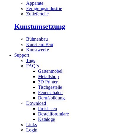
Apparate
Fertigungsindustrie
Zulieferteile
Kunstumsetzung
Bühnenbau
Kunst am Bau
Kunstwerke
Support
Tags
FAQ´s
Gartenmöbel
Metallshop
3D Printer
Tischgestelle
Feuerschalen
Berufsbildung
Download
Preislisten
Bestellforumlare
Kataloge
Links
Login