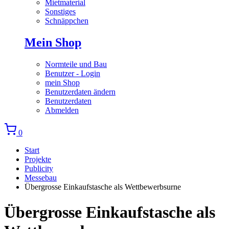
Mietmaterial
Sonstiges
Schnäppchen
Mein Shop
Normteile und Bau
Benutzer - Login
mein Shop
Benutzerdaten ändern
Benutzerdaten
Abmelden
0
Start
Projekte
Publicity
Messebau
Übergrosse Einkaufstasche als Wettbewerbsurne
Übergrosse Einkaufstasche als