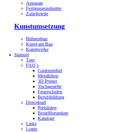
Apparate
Fertigungsindustrie
Zulieferteile
Kunstumsetzung
Bühnenbau
Kunst am Bau
Kunstwerke
Support
Tags
FAQ´s
Gartenmöbel
Metallshop
3D Printer
Tischgestelle
Feuerschalen
Berufsbildung
Download
Preislisten
Bestellforumlare
Kataloge
Links
Login