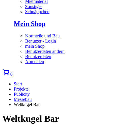
Mietmaterial
Sonstiges
Schnäppchen
Mein Shop
Normteile und Bau
Benutzer - Login
mein Shop
Benutzerdaten ändern
Benutzerdaten
Abmelden
0
Start
Projekte
Publicity
Messebau
Weltkugel Bar
Weltkugel Bar