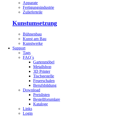
Apparate
Fertigungsindustrie
Zulieferteile
Kunstumsetzung
Bühnenbau
Kunst am Bau
Kunstwerke
Support
Tags
FAQ´s
Gartenmöbel
Metallshop
3D Printer
Tischgestelle
Feuerschalen
Berufsbildung
Download
Preislisten
Bestellforumlare
Kataloge
Links
Login