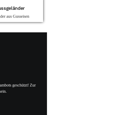
ussgeländer
nder aus Gusseisen
pambots geschützt! Zur
sein.