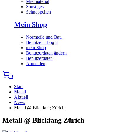
Mietmaterial
Sonstiges
Schnäppchen
Mein Shop
Normteile und Bau
Benutzer - Login
mein Shop
Benutzerdaten ändern
Benutzerdaten
Abmelden
0
Start
Metall
Aktuell
News
Metall @ Blickfang Zürich
Metall @ Blickfang Zürich