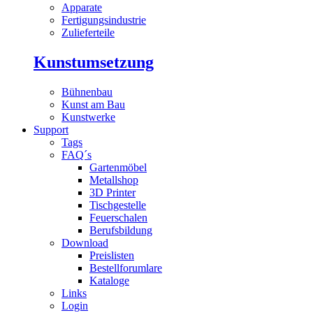
Apparate
Fertigungsindustrie
Zulieferteile
Kunstumsetzung
Bühnenbau
Kunst am Bau
Kunstwerke
Support
Tags
FAQ´s
Gartenmöbel
Metallshop
3D Printer
Tischgestelle
Feuerschalen
Berufsbildung
Download
Preislisten
Bestellforumlare
Kataloge
Links
Login