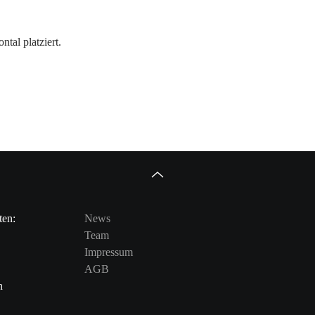
tal platziert.
ten:
News
Team
Impressum
AGB
n